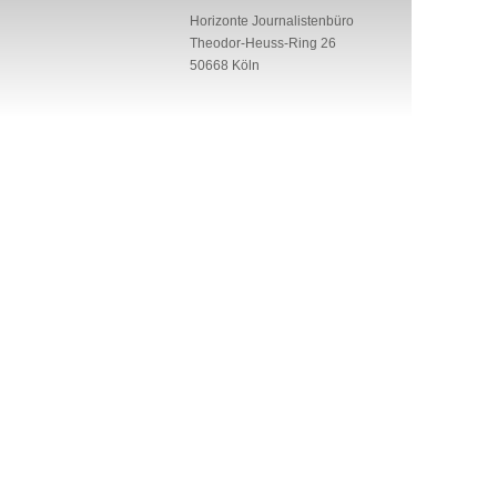
Horizonte Journalistenbüro
Theodor-Heuss-Ring 26
50668 Köln