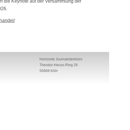
alm die Keynote auf der Versammlung der
026.
ohandel/
Horizonte Journalistenbüro
Theodor-Heuss-Ring 26
50668 Köln