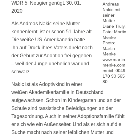
WDR 5, Neugier genügt, 30. 01.
Andreas
Nakic mit
2020
seiner
Mutter
Als Andreas Nakic seine Mutter
Diane Truly.
kennenlernt, ist er schon 51 Jahre alt.
Foto: Martin
Menke
Die weiße US-Amerikanerin hatte
Photo:
ihn auf Druck ihres Vaters direkt nach
Martin
Menke
der Geburt zur Adoption frei gegeben
www.martin-
– weil der Junge unehelich war und
menke.com
mobil: 0049
schwarz.
170 90 565
80
Nakic ist als Adoptivkind in einer
weißen Akademikerfamilie in Deutschland
aufgewachsen. Schon im Kindergarten und an der
Schule sind rassistische Beleidigungen an der
Tagesordnung. Auch in seiner Adoptionsfamilie fühlt
er sich wie ein Außenseiter. Und als er sich auf die
Suche macht nach seiner leiblichen Mutter und