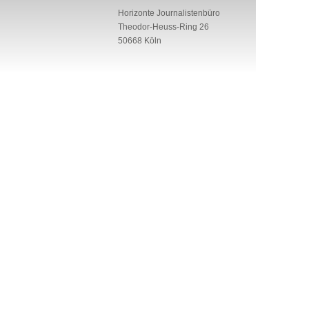
Horizonte Journalistenbüro
Theodor-Heuss-Ring 26
50668 Köln